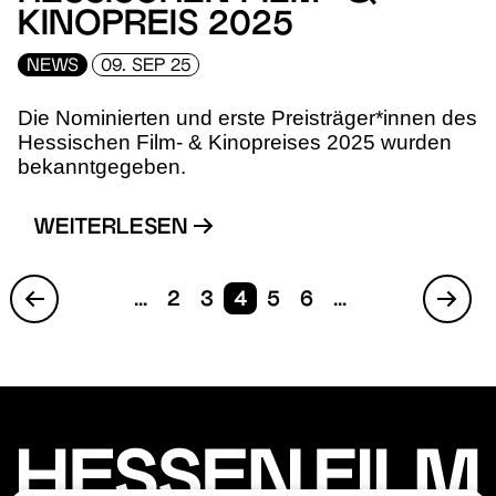
KINOPREIS 2025
NEWS
09. SEP 25
Die Nominierten und erste Preisträger*innen des
Hessischen Film- & Kinopreises 2025 wurden
bekanntgegeben.
WEITERLESEN
...
2
3
4
5
6
...