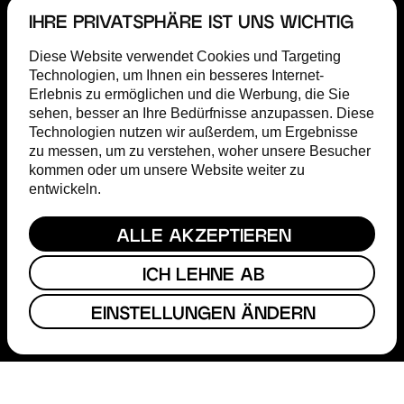
IHRE PRIVATSPHÄRE IST UNS WICHTIG
Diese Website verwendet Cookies und Targeting
Technologien, um Ihnen ein besseres Internet-
Erlebnis zu ermöglichen und die Werbung, die Sie
sehen, besser an Ihre Bedürfnisse anzupassen. Diese
FÖRDERUNG
Technologien nutzen wir außerdem, um Ergebnisse
FILM COMMISSION
zu messen, um zu verstehen, woher unsere Besucher
ABOUT
kommen oder um unsere Website weiter zu
STEP
entwickeln.
MAGAZIN
TERMINE
PRESSE
ALLE AKZEPTIEREN
HESSISCHER FILM- & KINOPREIS
ICH LEHNE AB
FACEBOOK
EINSTELLUNGEN ÄNDERN
INSTAGRAM
YOUTUBE
KONTAKT
IMPRESSUM