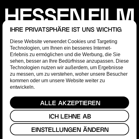
IHRE PRIVATSPHÄRE IST UNS WICHTIG
Diese Website verwendet Cookies und Targeting
Technologien, um Ihnen ein besseres Internet-
Erlebnis zu ermöglichen und die Werbung, die Sie
sehen, besser an Ihre Bedürfnisse anzupassen. Diese
FÖRDERUNG
Technologien nutzen wir außerdem, um Ergebnisse
FILM COMMISSION
zu messen, um zu verstehen, woher unsere Besucher
ABOUT
kommen oder um unsere Website weiter zu
STEP
entwickeln.
MAGAZIN
TERMINE
PRESSE
ALLE AKZEPTIEREN
HESSISCHER FILM- & KINOPREIS
ICH LEHNE AB
FACEBOOK
EINSTELLUNGEN ÄNDERN
INSTAGRAM