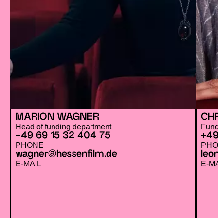
MARION WAGNER
CH
Head of funding department
Fund
+49 69 15 32 404 75
+49
PHONE
PHO
wagner@
hessenfilm.de
leo
E-MAIL
E-M