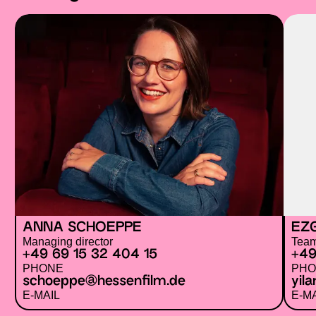
ANNA SCHOEPPE
EZG
Managing director
Team
+49 69 15 32 404 15
+49
PHONE
PHO
schoeppe@
hessenfilm.de
yil
E-MAIL
E-M