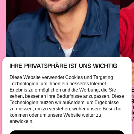
IHRE PRIVATSPHÄRE IST UNS WICHTIG
Diese Website verwendet Cookies und Targeting
Technologien, um Ihnen ein besseres Internet-
Erlebnis zu ermöglichen und die Werbung, die Sie
PATRICK SCHAAF
EL
sehen, besser an Ihre Bedürfnisse anzupassen. Diese
Head of strategic development / Press officer
Comm
+49 69 15 32 404 40
+49
Technologien nutzen wir außerdem, um Ergebnisse
PHONE
PHO
zu messen, um zu verstehen, woher unsere Besucher
+49 179 399 74 37
lin
kommen oder um unsere Website weiter zu
MOBIL
E-M
entwickeln.
schaaf@
hessenfilm.de
E-MAIL