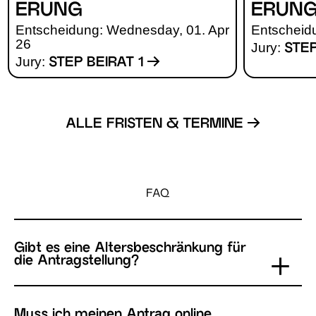
E­RUNG
E­RUN
Entscheidung: Wednesday, 01. Apr
Entscheid
26
Jury:
STEP
Jury:
STEP BEIRAT 1
ALLE FRISTEN & TERMINE
FAQ
Gibt es eine Altersbeschränkung für
die Antragstellung?
Muss ich meinen Antrag online