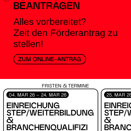
BEANTRAGEN
Alles vorbereitet?
Zeit den Förderantrag zu
stellen!
ZUM ONLINE-ANTRAG
FRISTEN & TERMINE
04. MAR 26 – 24. MAR 26
25. MAR 26
EINREICHUNG
EINRE
STEP/WEITERBILDUNG
STEP/
&
&
BRANCHENQUALIFIZI
BRANC