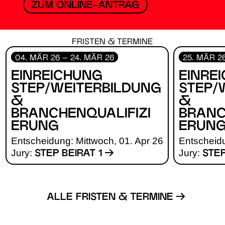
ZUM ONLINE-ANTRAG
FRISTEN & TERMINE
04. MÄR 26 – 24. MÄR 26
25. MÄR 26
EINREICHUNG
EINRE
STEP/WEITERBILDUNG
STEP/
&
&
BRANCHENQUALIFIZI
BRANC
E­RUNG
E­RUN
Entscheidung: Mittwoch, 01. Apr 26
Entscheidu
Jury:
Jury:
STEP BEIRAT 1
STEP
ALLE FRISTEN & TERMINE