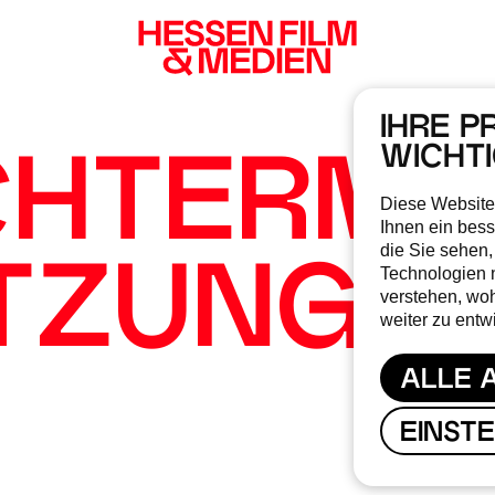
IHRE P
WICHT
CHTERMI
Diese Website
Ihnen ein bess
die Sie sehen,
Technologien 
ITZUNGE
verstehen, wo
weiter zu entw
ALLE 
EINST