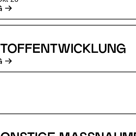
G
STOFFENTWICKLUNG
G