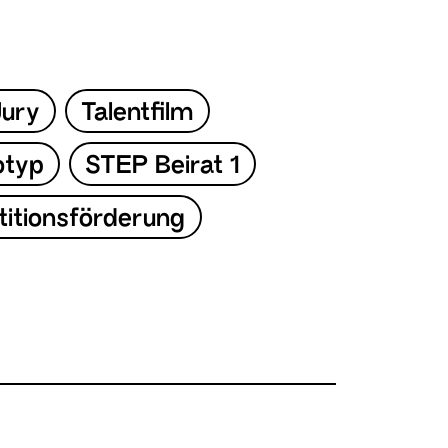
Jury
Talentfilm
otyp
STEP Beirat 1
titionsförderung