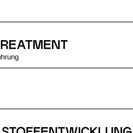
TREATMENT
ührung