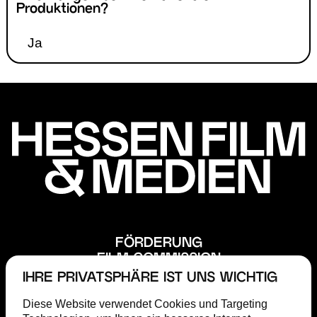
Produktionen?
Ja
FÖRDERUNG
FILM COMMISSION
ABOUT
IHRE PRIVATSPHÄRE IST UNS WICHTIG
STEP
Diese Website verwendet Cookies und Targeting
MAGAZIN