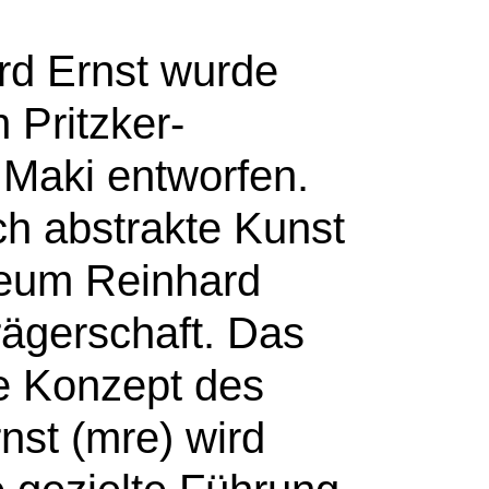
d Ernst wurde
 Pritzker-
 Maki entworfen.
ch abstrakte Kunst
eum Reinhard
Trägerschaft. Das
e Konzept des
st (mre) wird