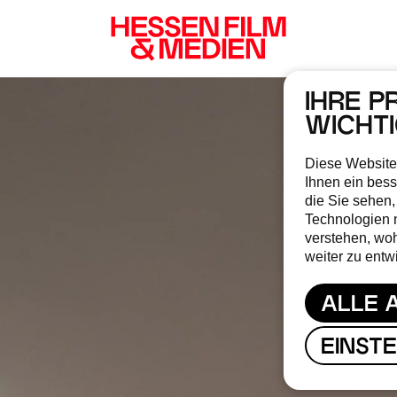
IHRE P
WICHT
Diese Website
Ihnen ein bess
die Sie sehen,
Technologien 
verstehen, wo
weiter zu entw
ALLE 
EINST