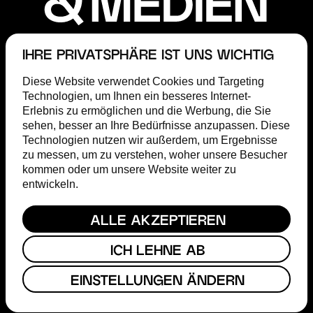
IHRE PRIVATSPHÄRE IST UNS WICHTIG
FÖRDERUNG
Diese Website verwendet Cookies und Targeting
FILM COMMISSION
Technologien, um Ihnen ein besseres Internet-
ABOUT
Erlebnis zu ermöglichen und die Werbung, die Sie
STEP
sehen, besser an Ihre Bedürfnisse anzupassen. Diese
MAGAZIN
Technologien nutzen wir außerdem, um Ergebnisse
TERMINE
zu messen, um zu verstehen, woher unsere Besucher
PRESSE
kommen oder um unsere Website weiter zu
entwickeln.
HESSISCHER FILM- & KINOPREIS
FACEBOOK
ALLE AKZEPTIEREN
INSTAGRAM
YOUTUBE
ICH LEHNE AB
KONTAKT
EINSTELLUNGEN ÄNDERN
IMPRESSUM
DATENSCHUTZ