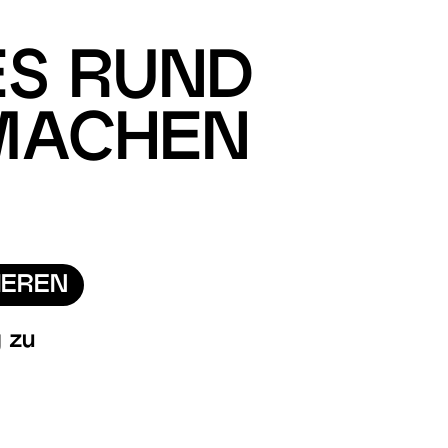
ES RUND
 MACHEN
IEREN
g
zu