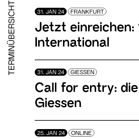
TERMINÜBERSICHT
31. JAN 24
FRANKFURT
Jetzt einreichen:
International
31. JAN 24
GIESSEN
Call for entry: di
Giessen
25. JAN 24
ONLINE