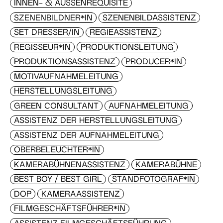
INNEN- & AUSSENREQUISITE
SZENENBILDNER*IN
SZENENBILDASSISTENZ
SET DRESSER/IN
REGIEASSISTENZ
REGISSEUR*IN
PRODUKTIONSLEITUNG
PRODUKTIONSASSISTENZ
PRODUCER*IN
MOTIVAUFNAHMELEITUNG
HERSTELLUNGSLEITUNG
GREEN CONSULTANT
AUFNAHMELEITUNG
ASSISTENZ DER HERSTELLUNGSLEITUNG
ASSISTENZ DER AUFNAHMELEITUNG
OBERBELEUCHTER*IN
KAMERABÜHNENASSISTENZ
KAMERABÜHNE
BEST BOY / BEST GIRL
STANDFOTOGRAF*IN
DOP
KAMERAASSISTENZ
FILMGESCHÄFTSFÜHRER*IN