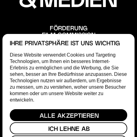
FÖRDERUNG
FILM COMMISSION
ABOUT
IHRE PRIVATSPHÄRE IST UNS WICHTIG
STEP
Diese Website verwendet Cookies und Targeting
MAGAZIN
Technologien, um Ihnen ein besseres Internet-
TERMINE
Erlebnis zu ermöglichen und die Werbung, die Sie
PRESSE
sehen, besser an Ihre Bedürfnisse anzupassen. Diese
Technologien nutzen wir außerdem, um Ergebnisse
HESSISCHER FILM- & KINOPREIS
zu messen, um zu verstehen, woher unsere Besucher
FACEBOOK
kommen oder um unsere Website weiter zu
INSTAGRAM
entwickeln.
YOUTUBE
ALLE AKZEPTIEREN
KONTAKT
IMPRESSUM
ICH LEHNE AB
DATENSCHUTZ