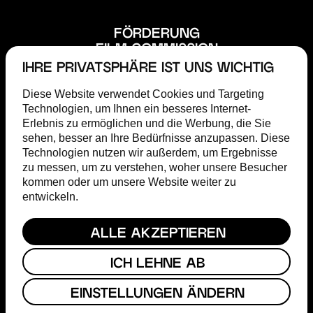
FÖRDERUNG
FILM COMMISSION
ABOUT
IHRE PRIVATSPHÄRE IST UNS WICHTIG
STEP
Diese Website verwendet Cookies und Targeting
MAGAZIN
Technologien, um Ihnen ein besseres Internet-
TERMINE
Erlebnis zu ermöglichen und die Werbung, die Sie
PRESSE
sehen, besser an Ihre Bedürfnisse anzupassen. Diese
Technologien nutzen wir außerdem, um Ergebnisse
HESSISCHER FILM- & KINOPREIS
zu messen, um zu verstehen, woher unsere Besucher
FACEBOOK
kommen oder um unsere Website weiter zu
INSTAGRAM
entwickeln.
YOUTUBE
ALLE AKZEPTIEREN
KONTAKT
IMPRESSUM
ICH LEHNE AB
DATENSCHUTZ
EINSTELLUNGEN ÄNDERN