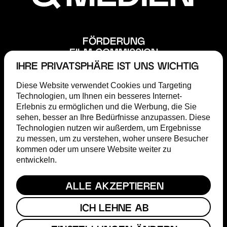
FÖRDERUNG
FILM COMMISSION
ABOUT
IHRE PRIVATSPHÄRE IST UNS WICHTIG
STEP
Diese Website verwendet Cookies und Targeting
MAGAZIN
Technologien, um Ihnen ein besseres Internet-
TERMINE
Erlebnis zu ermöglichen und die Werbung, die Sie
PRESSE
sehen, besser an Ihre Bedürfnisse anzupassen. Diese
Technologien nutzen wir außerdem, um Ergebnisse
HESSISCHER FILM- & KINOPREIS
zu messen, um zu verstehen, woher unsere Besucher
FACEBOOK
kommen oder um unsere Website weiter zu
INSTAGRAM
entwickeln.
YOUTUBE
ALLE AKZEPTIEREN
KONTAKT
IMPRESSUM
ICH LEHNE AB
DATENSCHUTZ