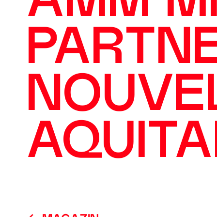
AMM M
PARTN
NOUVE
AQUITA