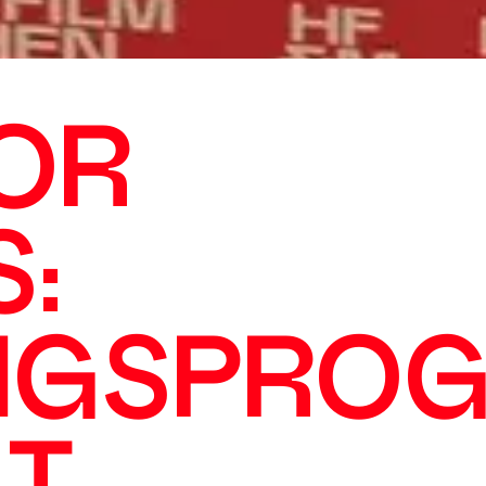
OR
S:
NGSPRO