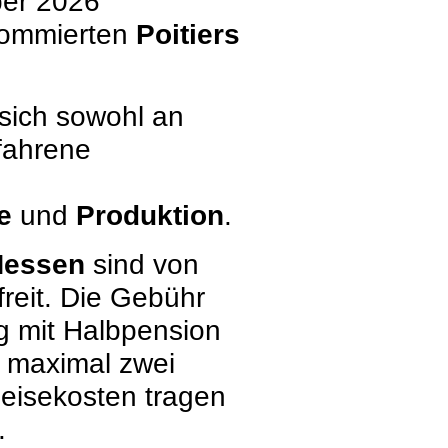
ber 2026
ommierten
Poitiers
 sich sowohl an
fahrene
ie
und
Produktion
.
 Hessen
sind von
reit. Die Gebühr
ng mit Halbpension
 maximal zwei
Reisekosten tragen
t.