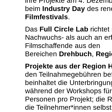
ihre Projekte am 4. Dezem
beim
Industry Day
des ren
Filmfestivals
.
Das
Full Circle Lab
richtet
Nachwuchs- als auch an er
Filmschaffende aus den
Bereichen
Drehbuch
,
Reg
Projekte aus der Region
den Teilnahmegebühren bef
beinhaltet die Unterbringu
während der Workshops für
Personen pro Projekt; die 
die Teilnehmer*innen selbs