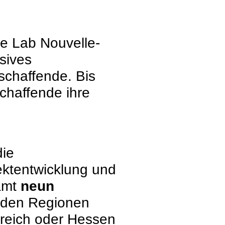
cle Lab Nouvelle-
sives
schaffende. Bis
chaffende ihre
die
ektentwicklung und
amt
neun
t den Regionen
kreich oder Hessen