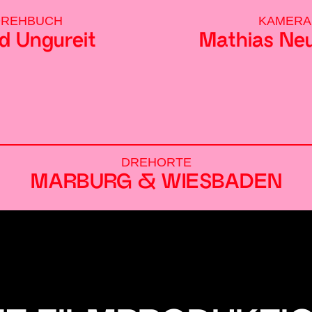
DREHBUCH
KAMERA
d Ungureit
Mathias N
DREHORTE
MARBURG & WIESBADEN