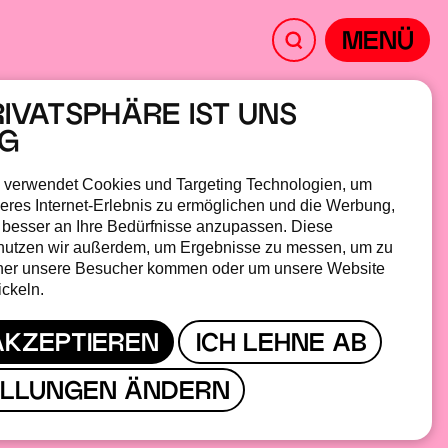
MENÜ
RIVATSPHÄRE IST UNS
IG
 verwendet Cookies und Targeting Technologien, um
M
PROJEKTSTATUS
eres Internet-Erlebnis zu ermöglichen und die Werbung,
 besser an Ihre Bedürfnisse anzupassen. Diese
26
PRODUKTION
nutzen wir außerdem, um Ergebnisse zu messen, um zu
her unsere Besucher kommen oder um unsere Website
ickeln.
AKZEPTIEREN
ICH LEHNE AB
N RECHTS
ELLUNGEN ÄNDERN