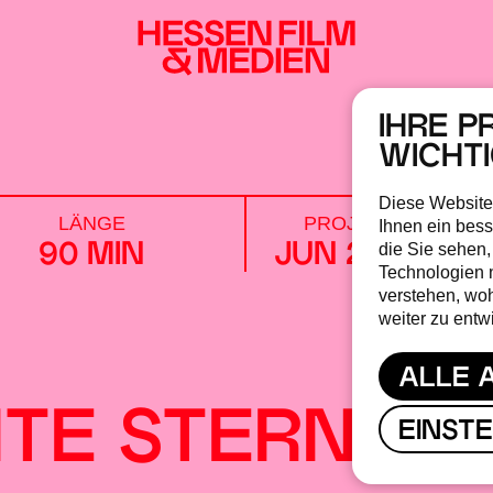
IHRE P
WICHT
Diese Website
LÄNGE
PROJEKTZEITRAU
Ihnen ein bess
die Sie sehen,
90 MIN
JUN 26 / JUN 
Technologien 
verstehen, wo
weiter zu entw
ALLE 
ITE STERN VO
EINST