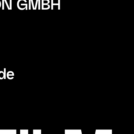
ON GMBH
.de