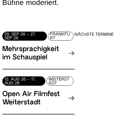
Bühne moderiert.
26. SEP 26 – 27.
FRANKFU
NÄCHSTE TERMINE
SEP 26
RT
Mehrsprachigkeit
im Schauspiel
13. AUG 26 – 17.
WEITERST
AUG 26
ADT
Open Air Filmfest
Weiterstadt