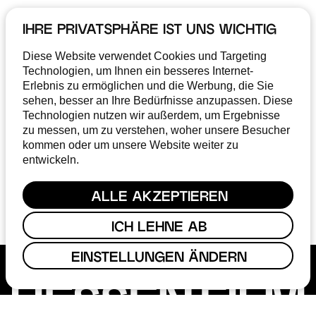
IHRE PRIVATSPHÄRE IST UNS WICHTIG
MONATLICHE UPDATES
RUND UMS THEMA »FILME
Diese Website verwendet Cookies und Targeting
Technologien, um Ihnen ein besseres Internet-
MACHEN IN HESSEN«
Erlebnis zu ermöglichen und die Werbung, die Sie
sehen, besser an Ihre Bedürfnisse anzupassen. Diese
Technologien nutzen wir außerdem, um Ergebnisse
zu messen, um zu verstehen, woher unsere Besucher
kommen oder um unsere Website weiter zu
ABONNIEREN
entwickeln.
Ich stimme der
Datenschutzerklärung
zu
ALLE AKZEPTIEREN
ICH LEHNE AB
EINSTELLUNGEN ÄNDERN