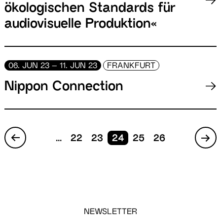
ökologischen Standards für
audiovisuelle Produktion«
06. JUN 23 – 11. JUN 23
FRANKFURT
Nippon Connection
...
22
23
24
25
26
NEWSLETTER