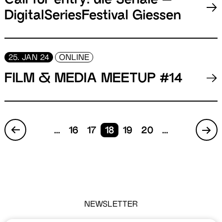
Call for entry: die Seriale –
DigitalSeriesFestival Giessen
25. JAN 24
ONLINE
FILM & MEDIA MEETUP #14
...
16
17
18
19
20
...
NEWSLETTER