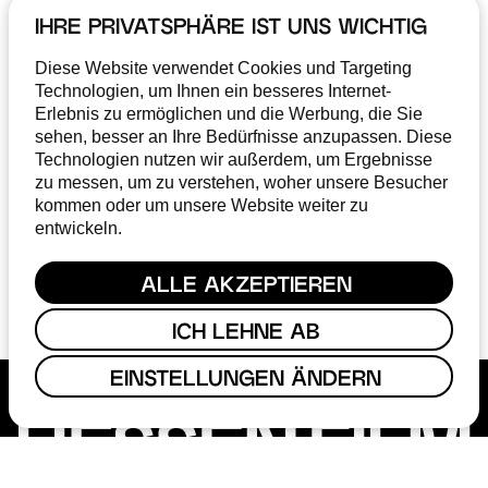
IHRE PRIVATSPHÄRE IST UNS WICHTIG
MONATLICHE UPDATES
RUND UMS THEMA »FILME
Diese Website verwendet Cookies und Targeting
Technologien, um Ihnen ein besseres Internet-
MACHEN IN HESSEN«
Erlebnis zu ermöglichen und die Werbung, die Sie
sehen, besser an Ihre Bedürfnisse anzupassen. Diese
Technologien nutzen wir außerdem, um Ergebnisse
zu messen, um zu verstehen, woher unsere Besucher
kommen oder um unsere Website weiter zu
ABONNIEREN
entwickeln.
Ich stimme der
Datenschutzerklärung
zu
ALLE AKZEPTIEREN
ICH LEHNE AB
EINSTELLUNGEN ÄNDERN