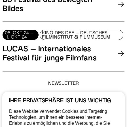
B3 Festival des bewegten
Bildes
05. OKT 24 –
KINO DES DFF – DEUTSCHES
11. OKT 24
FILMINSTITUT & FILMMUSEUM
LUCAS – Internationales
Festival für junge Filmfans
NEWSLETTER
MONATLICHE UPDATES
IHRE PRIVATSPHÄRE IST UNS WICHTIG
RUND UMS THEMA »FILME
Diese Website verwendet Cookies und Targeting
Technologien, um Ihnen ein besseres Internet-
MACHEN IN HESSEN«
Erlebnis zu ermöglichen und die Werbung, die Sie