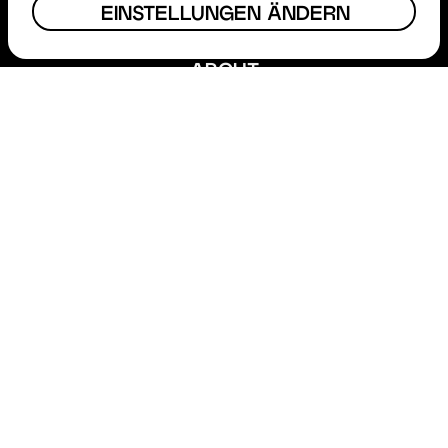
EINSTELLUNGEN ÄNDERN
FÖRDERUNG
FILM COMMISSION
ABOUT
STEP
MAGAZIN
TERMINE
PRESSE
HESSISCHER FILM- & KINOPREIS
FACEBOOK
INSTAGRAM
YOUTUBE
KONTAKT
IMPRESSUM
DATENSCHUTZ